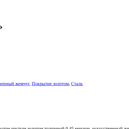
»
венный жемчуг
,
Покрытие золотом
,
Сталь
рытие чистым золотом толщиной 0.45 микрон, искусственный жем