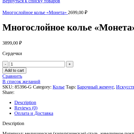
Вернуться к списку товаров
Многослойное колье «Монета»
2699,00
₽
Многослойное колье «Монета
3899,00
₽
Сердечки
Многослойное
колье
Add to cart
«Монета»
Сравнить
quantity
В список желаний
SKU:
85396-G
Category:
Колье
Tags:
Барочный жемчуг
,
Искусст
Share:
Description
Reviews (0)
Оплата и Доставка
Description
Материал: медицинская (хирургическая) сталь, ювелирное пок