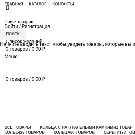
ГЛАВНАЯ
КАТАЛОГ
КОНТАКТЫ
Войти / Регистрация
ПОИСК
Список желаний
Начните вводить текст, чтобы увидеть товары, которые вы 
0
товаров
/
0,00
₽
Меню
0
товаров
/
0,00
₽
Клипсы
Категории
ВСЕ
ТОВАРЫ
КОЛЬЦА С НАТУРАЛЬНЫМИ КАМНЯМИ
1 ТОВАР
КОЛЬЕ
426 ТОВАРОВ
КОЛЬЦА
60 ТОВАРОВ
СЕРЬГИ
178 ТО