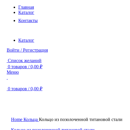
Главная
Каталог
Контакты
Каталог
Войти / Регистрация
Список желаний
0
товаров
/
0,00
₽
Меню
0
товаров
/
0,00
₽
Продано
Нажмите, чтобы увеличить
Home
Кольца
Кольцо из позолоченной титановой стали
Кольцо из позолоченной титановой стали