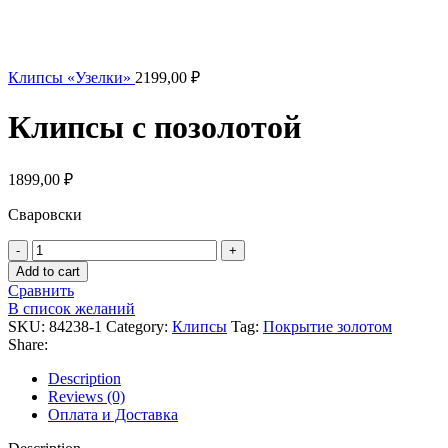
Клипсы «Узелки»
2199,00
₽
Клипсы с позолотой
1899,00
₽
Сваровски
Клипсы
с
Add to cart
позолотой
Сравнить
quantity
В список желаний
SKU:
84238-1
Category:
Клипсы
Tag:
Покрытие золотом
Share:
Description
Reviews (0)
Оплата и Доставка