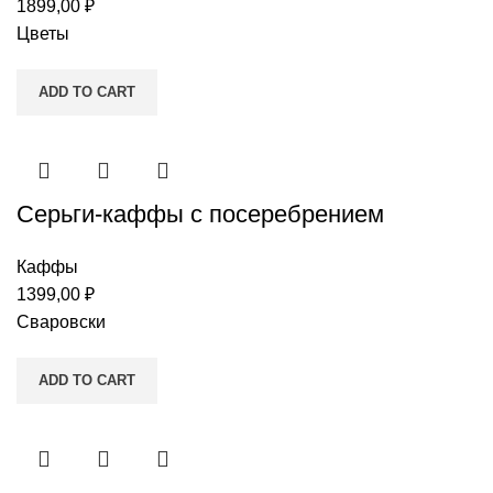
1899,00
₽
Цветы
ADD TO CART
Серьги-каффы c посеребрением
Каффы
1399,00
₽
Сваровски
ADD TO CART