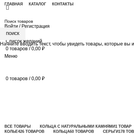
ГЛАВНАЯ
КАТАЛОГ
КОНТАКТЫ
Войти / Регистрация
ПОИСК
Список желаний
Начните вводить текст, чтобы увидеть товары, которые вы 
0
товаров
/
0,00
₽
Меню
0
товаров
/
0,00
₽
Каффы
Категории
ВСЕ
ТОВАРЫ
КОЛЬЦА С НАТУРАЛЬНЫМИ КАМНЯМИ
1 ТОВАР
КОЛЬЕ
426 ТОВАРОВ
КОЛЬЦА
60 ТОВАРОВ
СЕРЬГИ
178 ТО