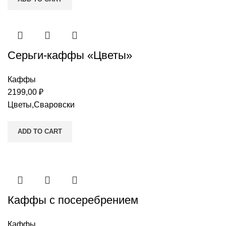
Серьги-каффы «Цветы»
Каффы
2199,00
₽
Цветы,Сваровски
ADD TO CART
Каффы c посеребрением
Каффы