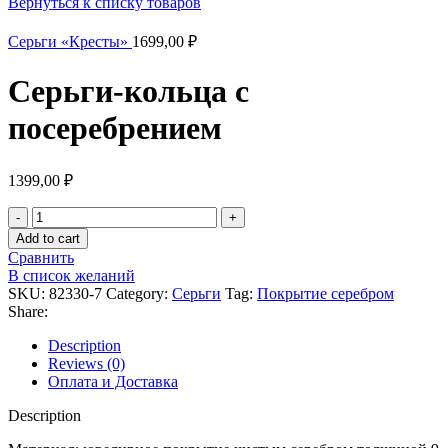
Вернуться к списку товаров
Серьги «Кресты»
1699,00
₽
Серьги-кольца c
посеребрением
1399,00
₽
Серьги-
кольца
Add to cart
c
Сравнить
посеребрением
В список желаний
quantity
SKU:
82330-7
Category:
Серьги
Tag:
Покрытие серебром
Share:
Description
Reviews (0)
Оплата и Доставка
Description