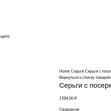
ищете.
Home
Серьги
Серьги c пос
Вернуться к списку товаров
Серьги c посе
1399,00
₽
Сваровски