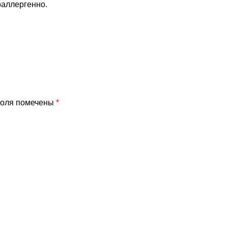
оаллергенно.
поля помечены
*