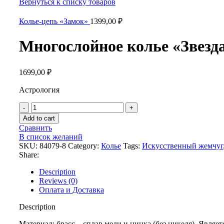
Вернуться к списку товаров
Колье-цепь «Замок»
1399,00
₽
Многослойное колье «Звезд
1699,00
₽
Астрология
Многослойное
колье
Add to cart
«Звезда»
Сравнить
quantity
В список желаний
SKU:
84079-8
Category:
Колье
Tags:
Искусственный жемчуг
Share:
Description
Reviews (0)
Оплата и Доставка
Description
Материал: брасс – сплав меди и цинка (без никеля). Являет