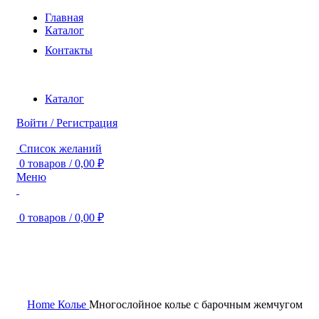
Главная
Каталог
Контакты
Каталог
Войти / Регистрация
Список желаний
0
товаров
/
0,00
₽
Меню
0
товаров
/
0,00
₽
Нажмите, чтобы увеличить
Home
Колье
Многослойное колье с барочным жемчугом