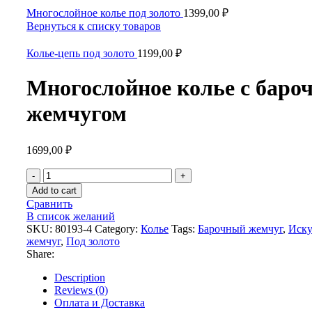
Многослойное колье под золото
1399,00
₽
Вернуться к списку товаров
Колье-цепь под золото
1199,00
₽
Многослойное колье с бар
жемчугом
1699,00
₽
Многослойное
колье
Add to cart
с
Сравнить
барочным
В список желаний
жемчугом
SKU:
80193-4
Category:
Колье
Tags:
Барочный жемчуг
,
Иску
quantity
жемчуг
,
Под золото
Share:
Description
Reviews (0)
Оплата и Доставка