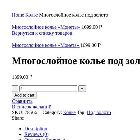
Нажмите, чтобы увеличить
Home
Колье
Многослойное колье под золото
Многослойное колье «Монеты»
1699,00
₽
Вернуться к списку товаров
Многослойное колье «Монета»
1699,00
₽
Многослойное колье под зо
1399,00
₽
Многослойное
колье
Add to cart
под
Сравнить
золото
В список желаний
quantity
SKU:
78566-1
Category:
Колье
Tag:
Под золото
Share:
Description
Reviews (0)
Оплата и Доставка