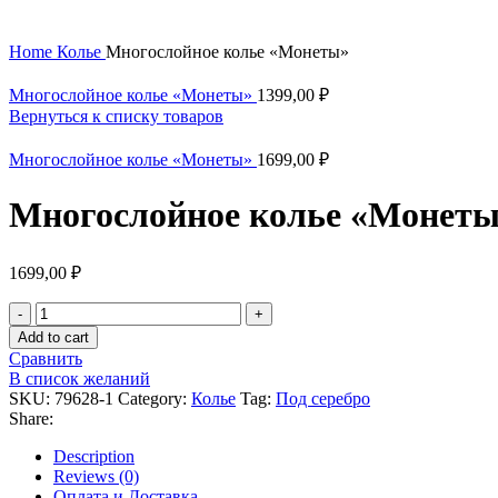
Нажмите, чтобы увеличить
Home
Колье
Многослойное колье «Монеты»
Многослойное колье «Монеты»
1399,00
₽
Вернуться к списку товаров
Многослойное колье «Монеты»
1699,00
₽
Многослойное колье «Монет
1699,00
₽
Многослойное
колье
Add to cart
«Монеты»
Сравнить
quantity
В список желаний
SKU:
79628-1
Category:
Колье
Tag:
Под серебро
Share:
Description
Reviews (0)
Оплата и Доставка