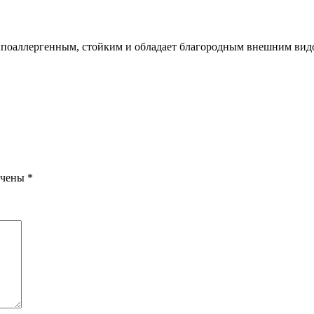
 гипоаллергенным, стойким и обладает благородным внешним видо
ечены
*