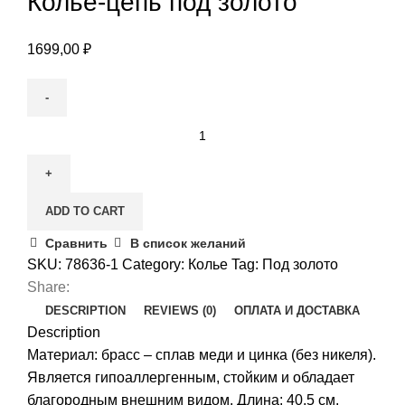
Колье-цепь под золото
1699,00
₽
Колье-
цепь
под
золото
ADD TO CART
quantity
Сравнить
В список желаний
SKU:
78636-1
Category:
Колье
Tag:
Под золото
Share:
DESCRIPTION
REVIEWS (0)
ОПЛАТА И ДОСТАВКА
Description
Материал: брасс – сплав меди и цинка (без никеля).
Является гипоаллергенным, стойким и обладает
благородным внешним видом. Длина: 40,5 см.