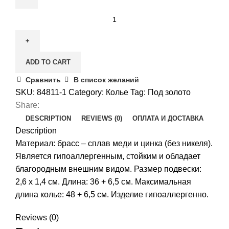
Чокер
на
шею
«Замок»
ADD TO CART
quantity
Сравнить
В список желаний
SKU:
84811-1
Category:
Колье
Tag:
Под золото
Share:
DESCRIPTION
REVIEWS (0)
ОПЛАТА И ДОСТАВКА
Description
Материал: брасс – сплав меди и цинка (без никеля).
Является гипоаллергенным, стойким и обладает
благородным внешним видом. Размер подвески:
2,6 x 1,4 см. Длина: 36 + 6,5 см. Максимальная
длина колье: 48 + 6,5 см. Изделие гипоаллергенно.
Reviews (0)