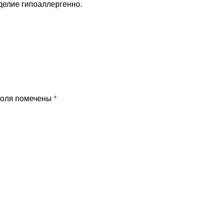
делие гипоаллергенно.
поля помечены
*