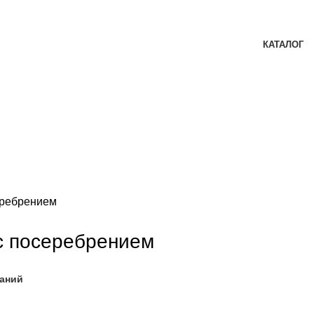
КАТАЛОГ
еребрением
c посеребрением
ланий