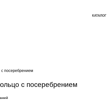
КАТАЛОГ
 c посеребрением
кольцо c посеребрением
ланий