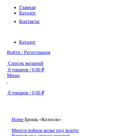
Главная
Каталог
Контакты
Каталог
Войти / Регистрация
Список желаний
0
товаров
/
0,00
₽
Меню
0
товаров
/
0,00
₽
Нажмите, чтобы увеличить
Home
Брошь «Колосок»
Многослойное колье под золото
Вернуться к списку товаров